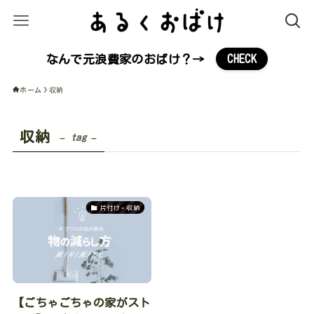
なんで元浪費家のおばけ？→
CHECK
ホーム
収納
収納
– tag –
片付け・収納
【ごちゃごちゃの家がスト