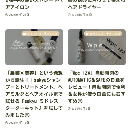
い勝手の良いストレートヘ
髪の悩みに合わせて使える
アアイロン
ヘアドライヤー
2025年7月26日
2025年7月26日
買ってみた・使ってみた
買ってみた・使ってみた
「農業×美容」という発想
「Wpc IZA」自動開閉の
から誕生！│sakyuシャン
AUTOMATIC＆SAFEの日傘を
プーとトリートメント、ヘ
レビュー！自動開閉で便利
アミルクとヘアオイルまで
＆女性が使う日傘にもおす
試せる『sakyu ミドレス
すめ◎
ターターキット』を試して
2025年7月9日
みました◎
2025年7月13日