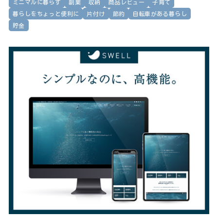
ミニマルに暮らす
副業
収納
商品レビュー
子育て
暮らしをちょっと便利に
片付け
節約
自転車がある暮らし
貯金