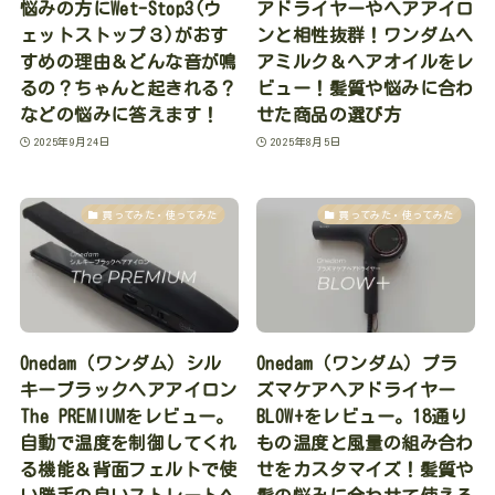
悩みの方にWet-Stop3(ウ
アドライヤーやヘアアイロ
ェットストップ３)がおす
ンと相性抜群！ワンダムヘ
すめの理由＆どんな音が鳴
アミルク＆ヘアオイルをレ
るの？ちゃんと起きれる？
ビュー！髪質や悩みに合わ
などの悩みに答えます！
せた商品の選び方
2025年9月24日
2025年8月5日
買ってみた・使ってみた
買ってみた・使ってみた
Onedam（ワンダム）シル
Onedam（ワンダム）プラ
キーブラックヘアアイロン
ズマケアヘアドライヤー
The PREMIUMをレビュー。
BLOW+をレビュー。18通り
自動で温度を制御してくれ
もの温度と風量の組み合わ
る機能＆背面フェルトで使
せをカスタマイズ！髪質や